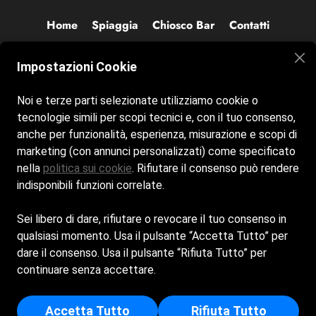
Home
Spiaggia
Chiosco Bar
Contatti
Siamo aperti tutti i giorni dalle 8:00 alle 20:00
Impostazioni Cookie
Noi e terze parti selezionate utilizziamo cookie o
tecnologie simili per scopi tecnici e, con il tuo consenso,
anche per funzionalità, esperienza, misurazione e scopi di
marketing (con annunci personalizzati) come specificato
nella
politica sui cookie
. Rifiutare il consenso può rendere
indisponibili funzioni correlate.
Sei libero di dare, rifiutare o revocare il tuo consenso in
qualsiasi momento. Usa il pulsante “Accetta Tutto” per
Cookie Policy
dare il consenso. Usa il pulsante “Rifiuta Tutto” per
Privacy Policy
continuare senza accettare.
BAGNI TORRETTE S.N.C. DI MANDOLINI MAURO E MARCO -
Accetta Tutto
Rifiuta Tutto