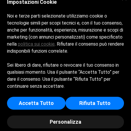
Impostazioni Cookie
Noi e terze parti selezionate utilizziamo cookie o
tecnologie simili per scopi tecnici e, con il tuo consenso,
anche per funzionalità, esperienza, misurazione e scopi di
marketing (con annunci personalizzati) come specificato
nella
politica sui cookie
. Rifiutare il consenso può rendere
indisponibili funzioni correlate.
Sei libero di dare, rifiutare o revocare il tuo consenso in
qualsiasi momento. Usa il pulsante “Accetta Tutto” per
Cookie Policy
dare il consenso. Usa il pulsante “Rifiuta Tutto” per
Privacy Policy
continuare senza accettare.
BAGNI TORRETTE S.N.C. DI MANDOLINI MAURO E MARCO -
Accetta Tutto
Rifiuta Tutto
Sede Legale: VIA COLLE MARINO 52 - 61032 - FANO (PU) -
Iscritta al registro delle imprese di Pesaro - p.i/c.f:
01453740415 - Numero REA: PS - 143193
Personalizza
© Copyright - Bagni Torrette | Powered by
Spiagge.it