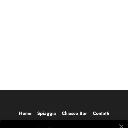
Home
Spiaggia
Chiosco Bar
Contatti
Siamo aperti tutti i giorni dalle 8:00 alle 20:00